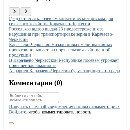
Иллюстрация новости
Град остается ключевым климатическим риском для
сельского хозяйства Карачаево-Черкесии
Иллюстрация новости
Россельхознадзор выдал 23 предостережения за
нарушения при транспортировке зерна в Карачаево-
Черкесии
Иллюстрация новости
Карачаево-Черкесия: Начало новых мелиоративных
проектов повышает экспорт сельскохозяйственной
продукции
Иллюстрация новости
В Карачаево-Черкесской Республике посевам угрожает
повышенная влажность
Иллюстрация новости
Аграриев Карачаево-Черкесии будут защищать от града
Комментарии (
0
)
Получать на e‑mail уведомления о новых комментариях
Войдите
, чтобы комментировать новость