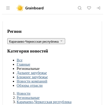
Раздел навигации по сайту grainboard.
В Карачаево-Черкесии зафиксирован 
Фильтры
Регион
Карачаево-Черкесская республика
Категория новостей
Все
Главные
Региональные
Дальнее зарубежье
Ближнее зарубежье
Новости компаний
Обзоры отрасли
Новости
Разделы
Новости
Региональные
Карачаево-Черкесская республика