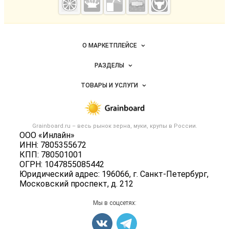
— зерно и
мука
Важные разделы и контакты
Навигация по сайту
О МАРКЕТПЛЕЙСЕ
Новости Grainboard.ru
РАЗДЕЛЫ
Услуги и цены
Объявления
ТОВАРЫ И УСЛУГИ
Размещение рекламы
Каталог компаний
Зерно
Публичная оферта
Новости рынка
Крупы
Контактная информация
Форум
Grainboard.ru – весь
рынок зерна, муки, крупы
в России.
Мука
Политика обработки персональных данных
ООО «Инлайн»
Вакансии
Семена
ИНН: 7805355672
Для СМИ
Блог
КПП: 780501001
Корма
ОГРН: 1047855085442
Оборудование
Юридический адрес: 196066, г. Санкт-Петербург,
Московский проспект, д. 212
Прочее
Добавить объявление
Мы в соцсетях:
Карта объявлений