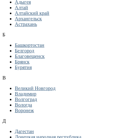
Адыгея
Алтай
Алтайский край
Архангельск
Астрахань
Б
Башкортостан
Белгород
Благовещенск
Брянск
Бурятия
В
Великий Новгород
Владимир
Волгоград
Вологда
Воронеж
Д
Дагестан
Донецкая народная республика