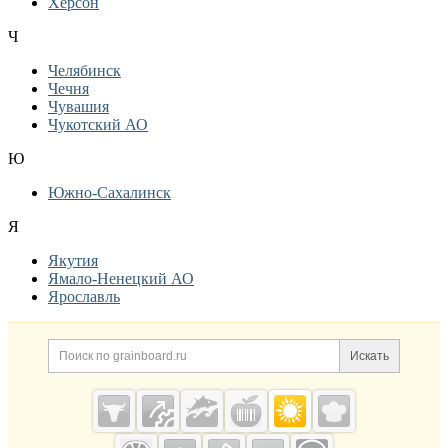
Херсон
Ч
Челябинск
Чечня
Чувашия
Чукотский АО
Ю
Южно-Сахалинск
Я
Якутия
Ямало-Ненецкий АО
Ярославль
Дополнительная информация
Поиск по сайту и ссылк
Искать
Cсылки на полезные проекты
Grainboard.ru