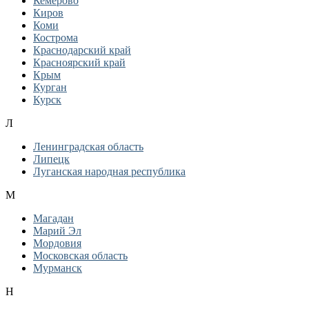
Кемерово
Киров
Коми
Кострома
Краснодарский край
Красноярский край
Крым
Курган
Курск
Л
Ленинградская область
Липецк
Луганская народная республика
М
Магадан
Марий Эл
Мордовия
Московская область
Мурманск
Н